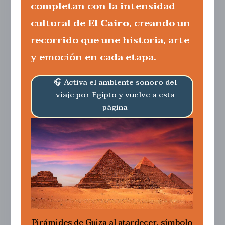
completan con la intensidad
cultural de
El Cairo
, creando un
recorrido que une historia, arte
y emoción en cada etapa.
🎧 Activa el ambiente sonoro del
viaje por Egipto y vuelve a esta
página
Pirámides de Guiza al atardecer, símbolo