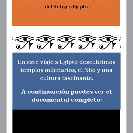
del Antiguo Egipto
En este viaje a Egipto descubrimos
templos milenarios, el Nilo y una
cultura fascinante.
A continuación puedes ver el
documental completo: