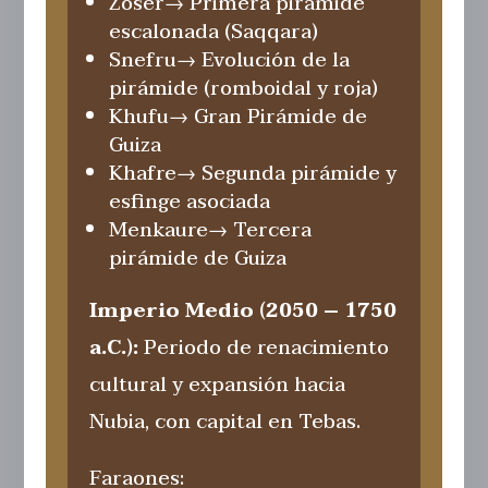
Zoser
→ Primera pirámide
escalonada (Saqqara)
Snefru
→ Evolución de la
pirámide (romboidal y roja)
Khufu
→ Gran Pirámide de
Guiza
Khafre
→ Segunda pirámide y
esfinge asociada
Menkaure
→ Tercera
pirámide de Guiza
Imperio Medio (2050 – 1750
a.C.):
Periodo de renacimiento
cultural y expansión hacia
Nubia, con capital en Tebas.
Faraones: