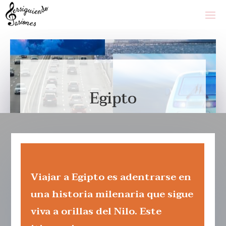
Egipto
Viajar a Egipto es adentrarse en
una historia milenaria que sigue
viva a orillas del Nilo. Este