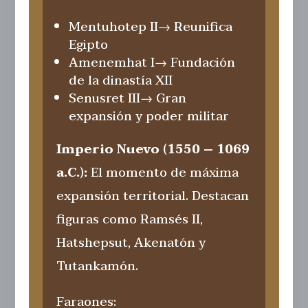
Mentuhotep II
→ Reunifica
Egipto
Amenemhat I
→ Fundación
de la dinastía XII
Senusret III
→ Gran
expansión y poder militar
Imperio Nuevo (1550 – 1069
a.C.):
El momento de máxima
expansión territorial. Destacan
figuras como Ramsés II,
Hatshepsut, Akenatón y
Tutankamón.
Faraones: