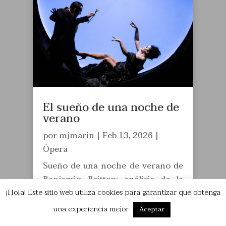
El sueño de una noche de
verano
por
mjmarin
|
Feb 13, 2026
|
Ópera
Sueño de una noche de verano de
Benjamin Britten: análisis de la
¡Hola! Este sitio web utiliza cookies para garantizar que obtenga
ópera, su estilo musical,
personajes, argumento y claves
una experiencia mejor
Aceptar
para comprender su lenguaje