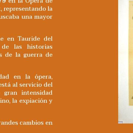
79
en la Ópera de
k, representando la
buscaba una mayor
ie en Tauride del
e las historias
s de la guerra de
dad en la ópera,
stá al servicio del
e gran intensidad
no, la expiación y
grandes cambios en