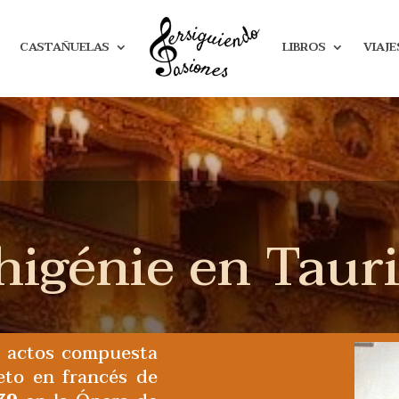
CASTAÑUELAS
LIBROS
VIAJE
higénie en Taur
 actos compuesta
reto en francés de