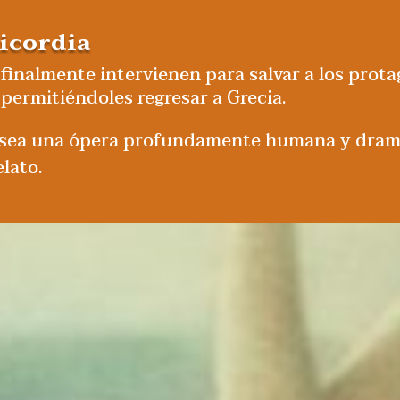
icordia
 finalmente intervienen para salvar a los prota
, permitiéndoles regresar a Grecia.
sea una ópera profundamente humana y dramát
elato.