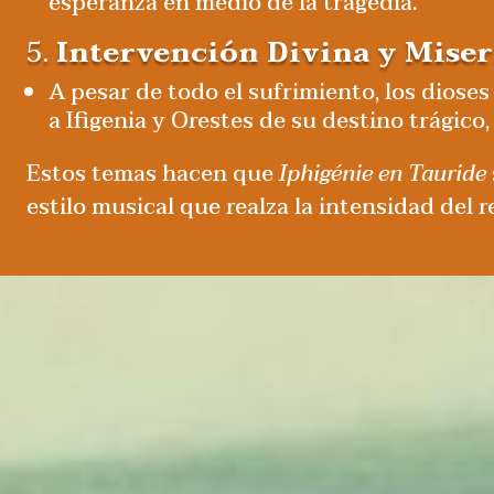
esperanza en medio de la tragedia.
5.
Intervención Divina y Miser
A pesar de todo el sufrimiento, los dioses
a Ifigenia y Orestes de su destino trágico
Estos temas hacen que
Iphigénie en Tauride
estilo musical que realza la intensidad del r