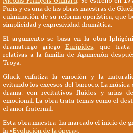
Nicolas-François Guillard
. Se estrenó en
17
París y es una de las obras maestras de Gluc
culminación de su reforma operística, que 
simplicidad y expresividad dramática.
El argumento se basa en la obra Iphigén
dramaturgo griego
Eurípides,
que trata d
relativas a la familia de Agamenón despué
Troya.
Gluck enfatiza la emoción y la naturali
evitando los excesos del barroco. La música e
drama, con recitativos fluidos y arias d
emocional. La obra trata temas como el desti
el amor fraternal.
Esta obra maestra ha marcado el inicio de 
la «
Evolución de la ópera
«.