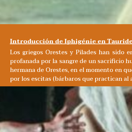
Introducción de Iphigénie en Taurid
Los griegos Orestes y Pílades han sido e
profanada por la sangre de un sacrificio h
hermana de Orestes, en el momento en que 
por los escitas (bárbaros que practican al a