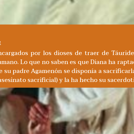
e
ncargados por los dioses de traer de Táuride
umano. Lo que no saben es que Diana ha raptado
su padre Agamenón se disponía a sacrificarla,
sesinato sacrificial) y la ha hecho su sacerdoti