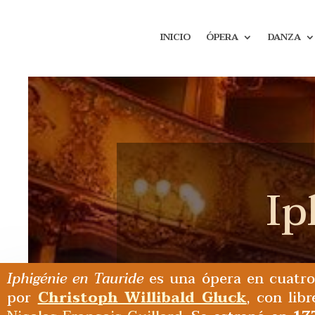
INICIO
ÓPERA
DANZA
Ip
Iphigénie en Tauride
es una ópera en cuatro
por
Christoph Willibald Gluck
, con lib