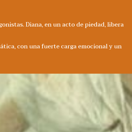
gonistas. Diana, en un acto de piedad, libera
ica, con una fuerte carga emocional y un